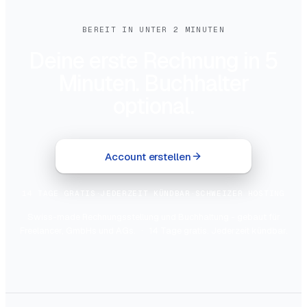
BEREIT IN UNTER 2 MINUTEN
Deine erste Rechnung in 5
Minuten. Buchhalter
optional.
Account erstellen
14 TAGE GRATIS
·
JEDERZEIT KÜNDBAR
·
SCHWEIZER HOSTING
Swiss-made Rechnungsstellung und Buchhaltung - gebaut für
Freelancer, GmbHs und AGs.
·
14 Tage gratis. Jederzeit kündbar.