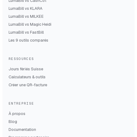
LumaBill vs
CashCtrl
LumaBill vs
KLARA
LumaBill vs
MILKEE
LumaBill vs
Magic Heidi
LumaBill vs
FastBill
Les 9 outils comparés
RESSOURCES
Jours fériés Suisse
Calculateurs & outils
Créer une QR-facture
ENTREPRISE
À propos
Blog
Documentation