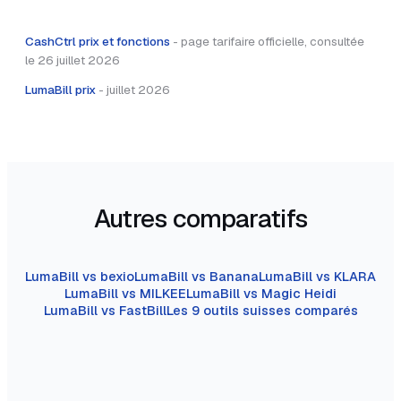
CashCtrl prix et fonctions
-
page tarifaire officielle, consultée
le 26 juillet 2026
LumaBill prix
-
juillet 2026
Autres comparatifs
LumaBill vs bexio
LumaBill vs Banana
LumaBill vs KLARA
LumaBill vs MILKEE
LumaBill vs Magic Heidi
LumaBill vs FastBill
Les 9 outils suisses comparés