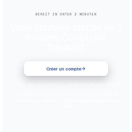
BEREIT IN UNTER 2 MINUTEN
Votre première facture en 5
minutes. Comptable
facultatif.
Créer un compte
14 TAGE GRATIS
·
JEDERZEIT KÜNDBAR
·
SCHWEIZER HOSTING
Facturation et comptabilité Swiss-made - pensées pour les
indépendants, Sàrl et SA.
·
14 jours gratuits. Résiliable à tout
moment.