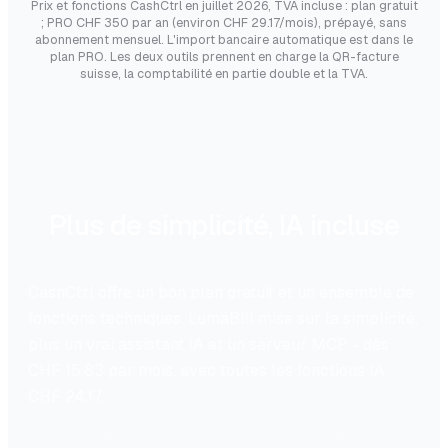
Prix et fonctions CashCtrl en juillet 2026, TVA incluse : plan gratuit
; PRO CHF 350 par an (environ CHF 29.17/mois), prépayé, sans
abonnement mensuel. L'import bancaire automatique est dans le
plan PRO. Les deux outils prennent en charge la QR-facture
suisse, la comptabilité en partie double et la TVA.
Plus de simplicité, IA incluse
CashCtrl offre un bon plan gratuit et un ensemble de
fonctions techniques. LumaBill mise sur la simplicité,
plus un vrai assistant IA et un serveur MCP - dès
CHF 15.83 par mois, avec toutes les fonctions IA
CHF 24.17.