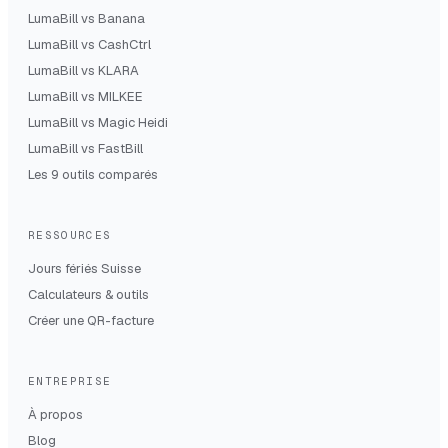
LumaBill vs
Banana
LumaBill vs
CashCtrl
LumaBill vs
KLARA
LumaBill vs
MILKEE
LumaBill vs
Magic Heidi
LumaBill vs
FastBill
Les 9 outils comparés
RESSOURCES
Jours fériés Suisse
Calculateurs & outils
Créer une QR-facture
ENTREPRISE
À propos
Blog