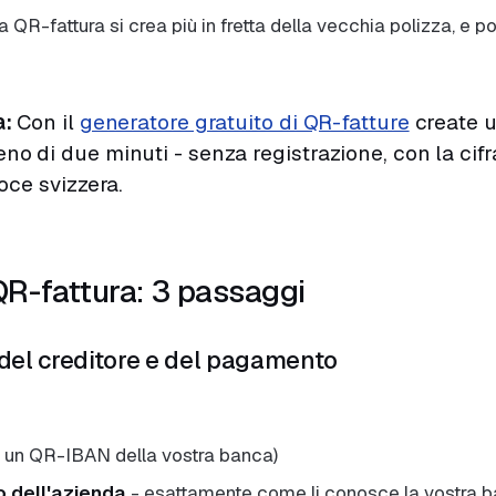
 QR-fattura si crea più in fretta della vecchia polizza, e pot
a:
Con il
generatore gratuito di QR-fatture
create u
o di due minuti - senza registrazione, con la cifra
roce svizzera.
QR-fattura: 3 passaggi
ti del creditore e del pagamento
 un QR-IBAN della vostra banca)
o dell'azienda
- esattamente come li conosce la vostra 