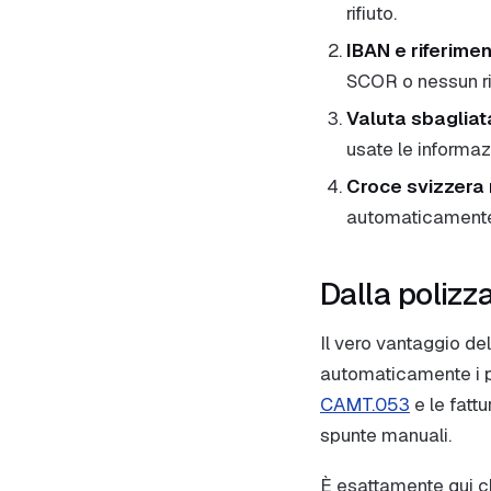
rifiuto.
IBAN e riferime
SCOR o nessun ri
Valuta sbagliat
usate le informaz
Croce svizzera
automaticament
Dalla polizz
Il vero vantaggio del
automaticamente i pa
CAMT.053
e le fatt
spunte manuali.
È esattamente qui ch