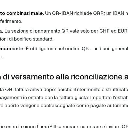
nto combinati male.
Un QR-IBAN richiede QRR; un IBAN n
ferimento.
a.
La sezione di pagamento QR vale solo per CHF ed EUR
ioni di bonifico standard.
 mancante.
È obbligatoria nel codice QR - un buon genera
e.
a di versamento alla riconciliazione
la QR-fattura arriva dopo: poiché il riferimento è strutturato
gamenti in entrata con la fattura giusta. Importate l'estra
ure aperte vengono contrassegnate come pagate automati
e entra in gioco LumaBill: generare, numerare e inviare QR