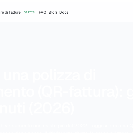
e di fatture
FAQ
Blog
Docs
GRATIS
 una polizza di
ento (QR-fattura): g
inuti (2026)
 di versamento non esiste più dal 2022 - oggi si crea una 