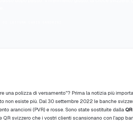
passo dopo passo: il riferimento giusto, la croce svizzera, g
e.
N DI LETTURA
·
CHRIS SANDRINI
 una polizza di versamento"? Prima la notizia più importa
to non esiste più. Dal 30 settembre 2022 le banche svizze
ento arancioni (PVR) e rosse. Sono state sostituite dalla
QR
e QR svizzero che i vostri clienti scansionano con l'app b