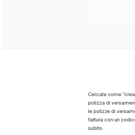
fattura. Ecco come, 
e senza registrazion
15 GIUGNO 2026
·
8 MI
Cercate come "creare
polizza di versamen
le polizze di versam
fattura con un codic
subito.