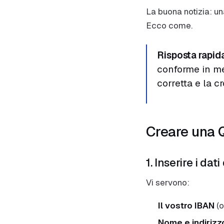
La buona notizia: una
Ecco come.
Risposta rapid
conforme in men
corretta e la c
Creare una 
1. Inserire i da
Vi servono:
Il vostro IBAN
(o
Nome e indirizz