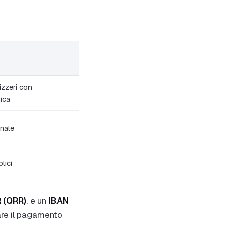
izzeri con
ica
onale
lici
 (QRR)
, e un
IBAN
tare il pagamento