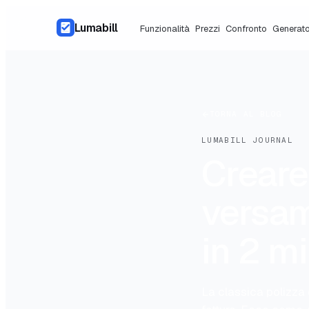
Lumabill
Funzionalità
Prezzi
Confronto
Generator
TORNA AL BLOG
LUMABILL JOURNAL
Creare
versam
in 2 m
La classica polizza