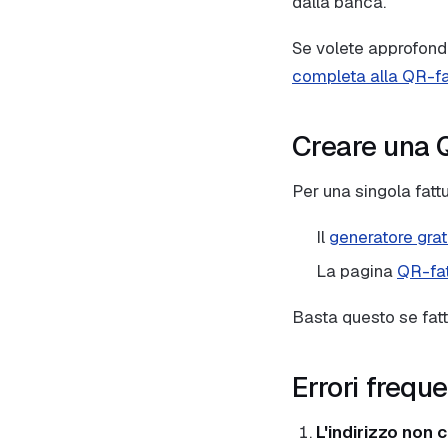
dalla banca.
Se volete approfondir
completa alla QR-fa
Creare una Q
Per una singola fat
Il
generatore grat
La pagina
QR-fat
Basta questo se fat
Errori freque
L'indirizzo non 