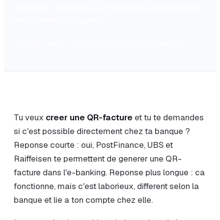
Raiffeisen, et pourquoi un generateur independant
est souvent plus rapide.
18 JUIN 2026
·
7 MIN DE LECTURE
·
CHRIS SANDRINI
Tu veux
creer une QR-facture
et tu te demandes
si c'est possible directement chez ta banque ?
Reponse courte : oui, PostFinance, UBS et
Raiffeisen te permettent de generer une QR-
facture dans l'e-banking. Reponse plus longue : ca
fonctionne, mais c'est laborieux, different selon la
banque et lie a ton compte chez elle.