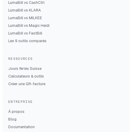
LumaBill vs
CashCtrl
LumaBill vs
KLARA
LumaBill vs
MILKEE
LumaBill vs
Magic Heidi
LumaBill vs
FastBill
Les 9 outils comparés
RESSOURCES
Jours fériés Suisse
Calculateurs & outils
Créer une QR-facture
ENTREPRISE
À propos
Blog
Documentation