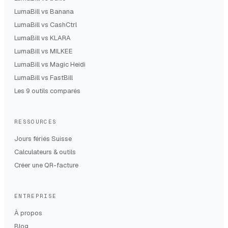
LumaBill vs
Banana
LumaBill vs
CashCtrl
LumaBill vs
KLARA
LumaBill vs
MILKEE
LumaBill vs
Magic Heidi
LumaBill vs
FastBill
Les 9 outils comparés
RESSOURCES
Jours fériés Suisse
Calculateurs & outils
Créer une QR-facture
ENTREPRISE
À propos
Blog