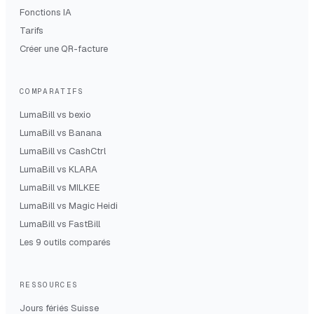
Fonctions IA
Tarifs
Créer une QR-facture
COMPARATIFS
LumaBill vs
bexio
LumaBill vs
Banana
LumaBill vs
CashCtrl
LumaBill vs
KLARA
LumaBill vs
MILKEE
LumaBill vs
Magic Heidi
LumaBill vs
FastBill
Les 9 outils comparés
RESSOURCES
Jours fériés Suisse