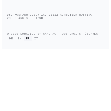
DSG-KONFORM
·
GEBÜV
·
ISO 20022
·
SCHWEIZER HOSTING
·
VOLLSTÄNDIGER EXPORT
© 2026 LUMABILL BY SANC AG. TOUS DROITS RÉSERVÉS.
DE
EN
FR
IT