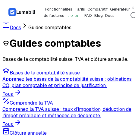
D
Fonctionnalités
Tarifs
Comparatif
Générateur
Lumabill
de factures
FAQ
Blog
Docs
GRATUIT
Docs
Guides comptables
Guides comptables
Bases de la comptabilité suisse, TVA et clôture annuelle.
Bases de la comptabilité suisse
Apprenez les bases de la comptabilité suisse : obligations
CO, plan comptable et principe de justification.
Tous
Comprendre la TVA
Comprenez la TVA suisse : taux d'imposition, déduction de
l'impôt préalable et méthodes de décompte.
Tous
Clôture annuelle