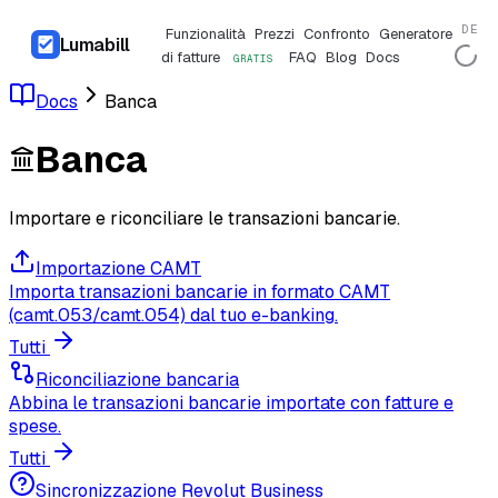
DE
Funzionalità
Prezzi
Confronto
Generatore
Lumabill
di fatture
FAQ
Blog
Docs
GRATIS
Docs
Banca
Banca
Importare e riconciliare le transazioni bancarie.
Importazione CAMT
Importa transazioni bancarie in formato CAMT
(camt.053/camt.054) dal tuo e-banking.
Tutti
Riconciliazione bancaria
Abbina le transazioni bancarie importate con fatture e
spese.
Tutti
Sincronizzazione Revolut Business