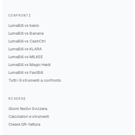
CONFRONTI
LumaBill vs
bexio
LumaBill vs
Banana
LumaBill vs
CashCtrl
LumaBill vs
KLARA
LumaBill vs
MILKEE
LumaBill vs
Magic Heidi
LumaBill vs
FastBill
Tutti i 9 strumenti a confronto
RISORSE
Giorni festivi Svizzera
Calcolatori e strumenti
Creare QR-fattura