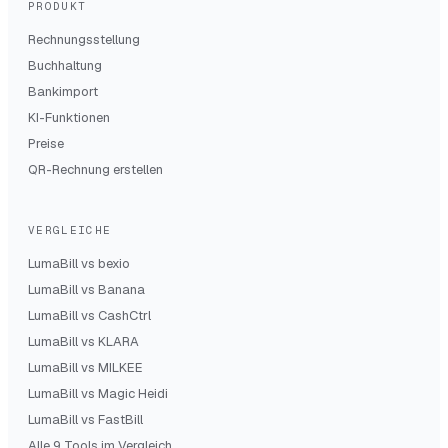
PRODUKT
Rechnungsstellung
Buchhaltung
Bankimport
KI-Funktionen
Preise
QR-Rechnung erstellen
VERGLEICHE
LumaBill vs
bexio
LumaBill vs
Banana
LumaBill vs
CashCtrl
LumaBill vs
KLARA
LumaBill vs
MILKEE
LumaBill vs
Magic Heidi
LumaBill vs
FastBill
Alle 9 Tools im Vergleich