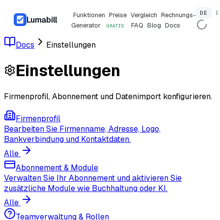
DE
E
Funktionen
Preise
Vergleich
Rechnungs-
Lumabill
Generator
FAQ
Blog
Docs
GRATIS
Docs
Einstellungen
Einstellungen
Firmenprofil, Abonnement und Datenimport konfigurieren.
Firmenprofil
Bearbeiten Sie Firmenname, Adresse, Logo,
Bankverbindung und Kontaktdaten.
Alle
Abonnement & Module
Verwalten Sie Ihr Abonnement und aktivieren Sie
zusätzliche Module wie Buchhaltung oder KI.
Alle
Teamverwaltung & Rollen